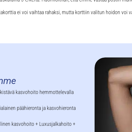
korttia ei voi vaihtaa rahaksi, mutta korttiin valitun hoidon voi 
emme
kistävä kasvohoito hemmottelevalla
ialainen päähieronta ja kasvohieronta
linen kasvohoito + Luxusjalkahoito +