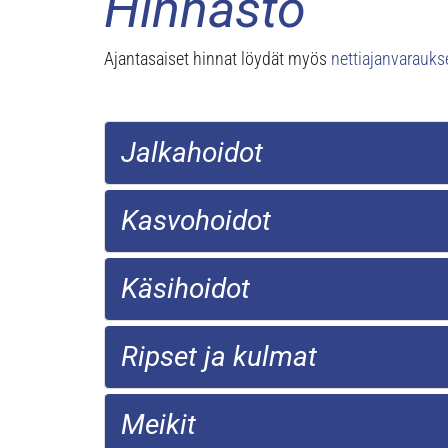
Hinnasto
Ajantasaiset hinnat löydät myös
nettiajanvarauks
Jalkahoidot
Kasvohoidot
Käsihoidot
Ripset ja kulmat
Meikit