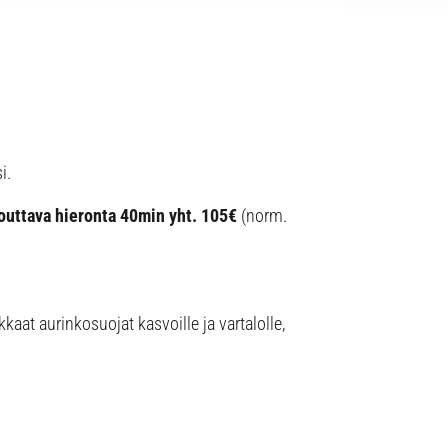
i.
outtava hieronta 40min yht. 105€
(norm.
aat aurinkosuojat kasvoille ja vartalolle,