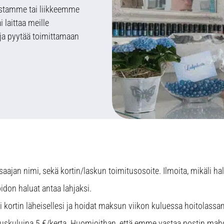
lastamme tai liikkeemme
ai laittaa meille
ja pyytää toimittamaan
saajan nimi, sekä kortin/laskun toimitusosoite. Ilmoita, mikäli ha
idon haluat antaa lahjaksi.
ortin läheisellesi ja hoidat maksun viikon kuluessa hoitolassamm
skuluina 5 €/kerta. Huomioithan, että emme vastaa postin mahdol