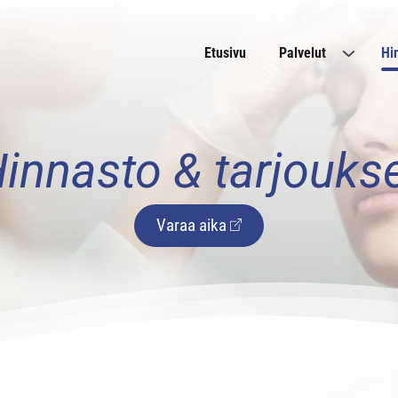
Etusivu
Palvelut
Hi
innasto & tarjouks
Varaa aika