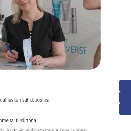
luat laskun sähköpostiisi.
e tai tilisiirtona.
lisista viivytyksistä toimituksen suhteen.