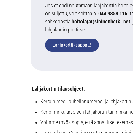
Jos et ehdi noutamaan lahjakorttia hoito
on suljettu, voit soittaa p.
044 9858 116
t
sähköpostia
hoitola(at)sininenhetki.net
lahjakortin postitse.
Lahjakorttikauppa
Lahjakortin tilausohjeet:
Kerro nimesi, puhelinnumerosi ja lahjakortin 
Kerro minkä arvoisen lahjakortin tai minkä ho
Voimme myös sopia, että annat itse tekemäsi k
Laskutuksesta/postituksesta perimme toimitu