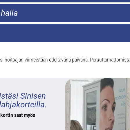
ahalla
i hoitoajan viimeistään edeltävänä päivänä. Peruuttamattomista
istäsi Sinisen
ahjakorteilla.
n kortin saat myös